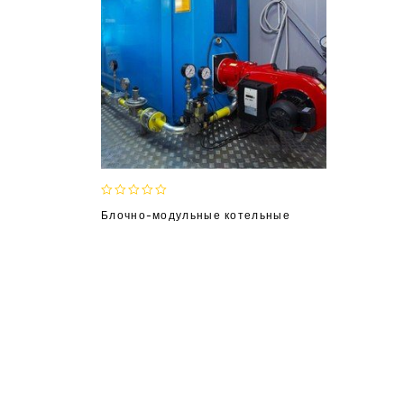
0
Блочно-модульные котельные
out
of
5