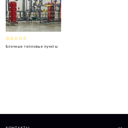
0
Блочные тепловые пункты
out
of
5