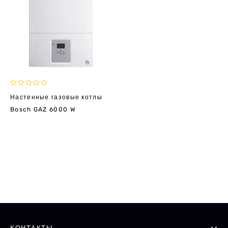
0
Настенные газовые котлы
out
Bosch GAZ 6000 W
of
5