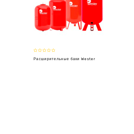
0
Расширительные баки Wester
out
of
5