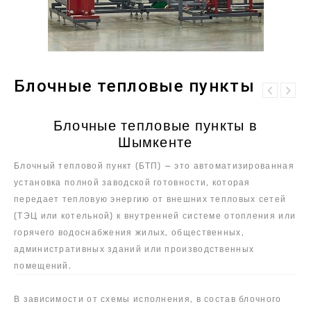
Блочные тепловые пункты
Приточно-
Блочно-
вытяжные
Блочные тепловые пункты в
модульные
установки VTS
котельные
VENTUS Compact
Шымкенте
(подвесные)
Блочный тепловой пункт (БТП) — это автоматизированная
установка полной заводской готовности, которая
передает тепловую энергию от внешних тепловых сетей
(ТЭЦ или котельной) к внутренней системе отопления или
горячего водоснабжения жилых, общественных,
административных зданий или производственных
помещений.
В зависимости от схемы исполнения, в состав блочного