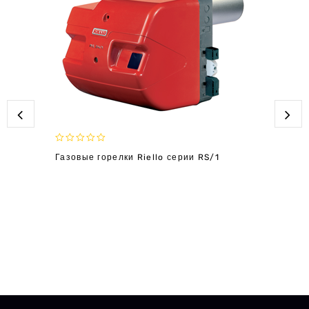
0
Газовые горелки Riello серии RS/1
out
of
5